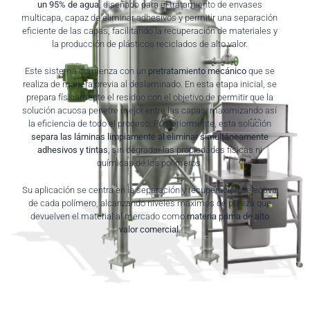
un 95% de agua
, diseñado para el tratamiento de envases
multicapa, capaz de eliminar adhesivos y permitir una separación
eficiente de las capas, facilitando la recuperación de materiales y
la producción de plásticos reciclados de alto valor.
Este sistema comienza con un
pretratamiento mecánico
que se
realiza de manera previa al deslaminado. En esta etapa inicial, se
prepara físicamente el residuo con el objetivo de permitir que la
solución acuosa penetre mejor entre las capas, maximizando así
la eficiencia de todo el proceso. Posteriormente, esta solución
separa las láminas limpiamente al eliminar simultáneamente
adhesivos y tintas
, sin degradar las propiedades físicas ni
químicas de los polímeros.
Su aplicación se centra en la separación y recuperación selectiva
de cada polímero, alcanzando niveles máximos de pureza que
devuelven el material al mercado como
materia prima de alto
valor comercial.