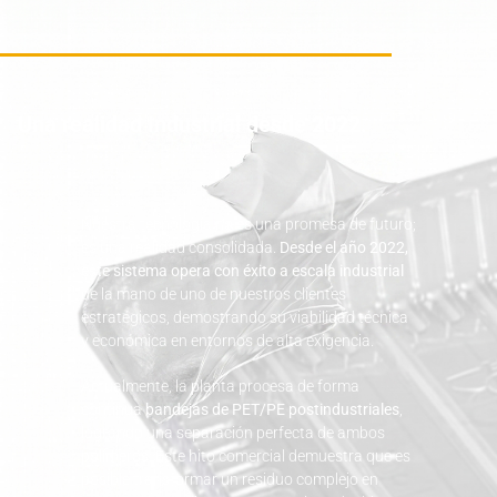
Una realidad Industrial desde 2022.
Nuestra tecnología no es una promesa de futuro;
es una realidad consolidada.
Desde el año 2022,
este sistema opera con éxito a escala industrial
de la mano de uno de nuestros clientes
estratégicos, demostrando su viabilidad técnica
y económica en entornos de alta exigencia.
Actualmente, la planta procesa de forma
continua
bandejas de PET/PE postindustriales
,
logrando una separación perfecta de ambos
polímeros. Este hito comercial demuestra que es
posible transformar un residuo complejo en