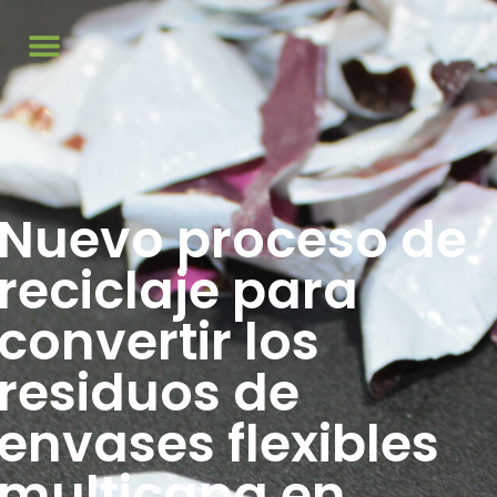
Nuevo proceso de
reciclaje para
convertir los
residuos de
envases flexibles
multicapa en