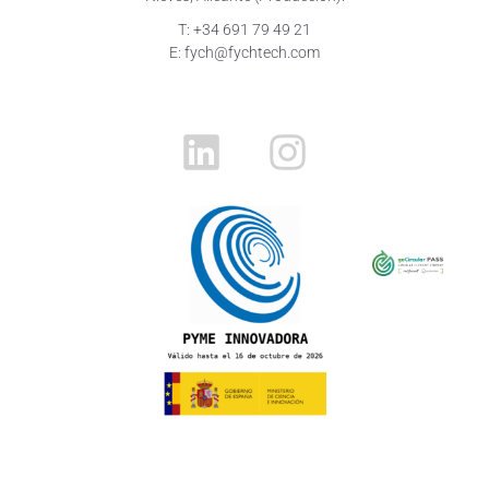
T: +34 691 79 49 21
E: fych@fychtech.com