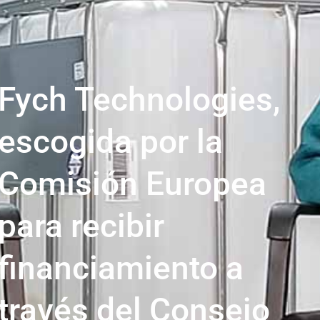
Fych Technologies,
escogida por la
Comisión Europea
para recibir
financiamiento a
través del Consejo